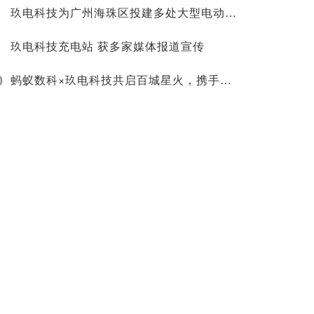
玖电科技为广州海珠区投建多处大型电动自行车集中充电点
玖电科技充电站 获多家媒体报道宣传
0
蚂蚁数科×玖电科技共启百城星火，携手富盛中国2亿元布局电动自行车充电赛道