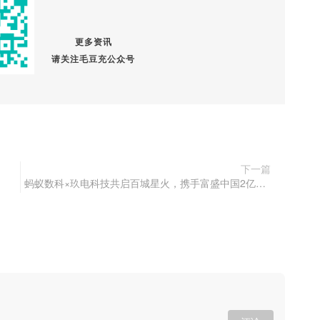
更多资讯
请关注毛豆充公众号
下一篇
蚂蚁数科×玖电科技共启百城星火，携手富盛中国2亿元布局电动自行车充电赛道