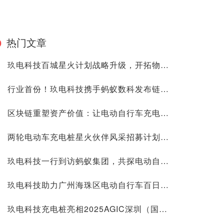
热门文章
玖电科技百城星火计划战略升级，开拓物业资产增值新路径
行业首份！玖电科技携手蚂蚁数科发布链上资产评估报告填补行业空白
区块链重塑资产价值：让电动自行车充电桩非标资产焕发数字新生
两轮电动车充电桩星火伙伴风采招募计划开启啦！
玖电科技一行到访蚂蚁集团，共探电动自行车充电桩行业新未来
玖电科技助力广州海珠区电动自行车百日行动，获得官媒报道认可！
玖电科技充电桩亮相2025AGIC深圳（国际）通用人工智能大会